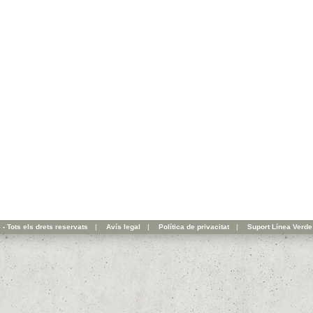
- Tots els drets reservats
|
Avís legal
|
Política de privacitat
|
Suport Línea Verde