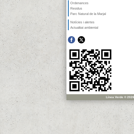
Ordenances
Residus
Parc Natural de la Marjal
Notícies i alertes
Actualitat ambiental
Línea Verde ® 2026 