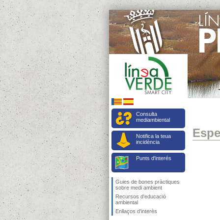
Consulta
mediambiental
Espe
Notifica la teua
incidència
Punts d'interés
Guies de bones pràctiques
sobre medi ambient
Recursos d'educació
ambiental
Enllaços d'interès