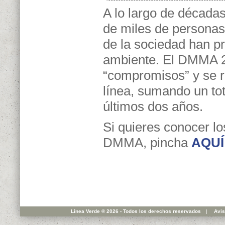
A lo largo de década
de miles de personas
de la sociedad han p
ambiente. El DMMA 20
“compromisos” y se r
línea, sumando un tota
últimos dos años.
Si quieres conocer lo
DMMA, pincha
AQUÍ
Línea Verde ® 2026 - Todos los derechos reservados
|
Avis