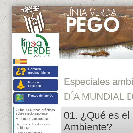
Consulta
medioambiental
Especiales ambi
Notifica tu
incidencia
DÍA MUNDIAL 
Puntos de interés
Guías de buenas prácticas
01. ¿Qué es el
sobre medio ambiente
Especiales ambientales
Ambiente?
Recursos de educación
ambiental