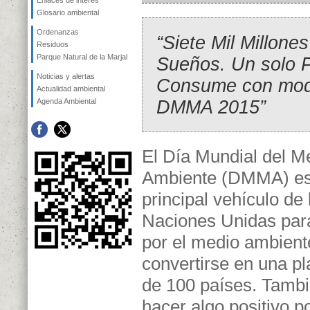
Enlaces de interés
Glosario ambiental
Ordenanzas
“Siete Mil Millone
Residuos
Parque Natural de la Marjal
Sueños. Un solo P
Noticias y alertas
Consume con mod
Actualidad ambiental
DMMA 2015”
Agenda Ambiental
El Día Mundial del M
Ambiente (DMMA) es
principal vehículo de 
Naciones Unidas para 
por el medio ambiente
convertirse en una p
de 100 países. Tambi
hacer algo positivo p