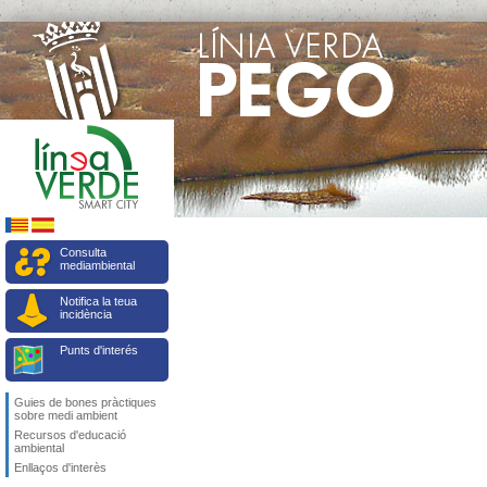
Consulta
mediambiental
Notifica la teua
incidència
Punts d'interés
Guies de bones pràctiques
sobre medi ambient
Recursos d'educació
ambiental
Enllaços d'interès