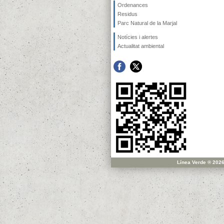
Ordenances
Residus
Parc Natural de la Marjal
Notícies i alertes
Actualitat ambiental
Línea Verde ® 2026 