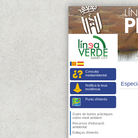
Consulta
mediambiental
Especi
Notifica la teua
incidència
Punts d'interés
Guies de bones pràctiques
sobre medi ambient
Recursos d'educació
ambiental
Enllaços d'interès