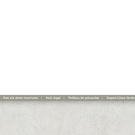
- Tots els drets reservats
|
Avís legal
|
Política de privacitat
|
Suport Línea Verde