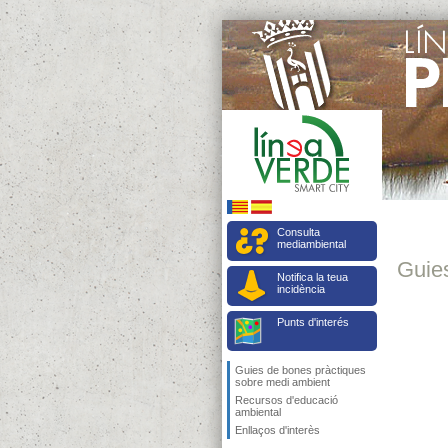
Consulta
mediambiental
Guie
Notifica la teua
incidència
Punts d'interés
Guies de bones pràctiques
sobre medi ambient
Recursos d'educació
ambiental
Enllaços d'interès