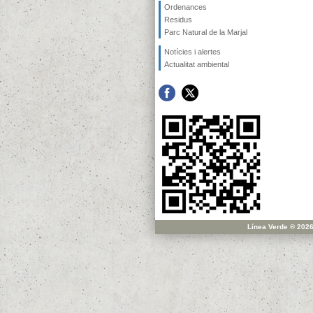
Ordenances
Residus
Parc Natural de la Marjal
Notícies i alertes
Actualitat ambiental
Línea Verde ® 2026 