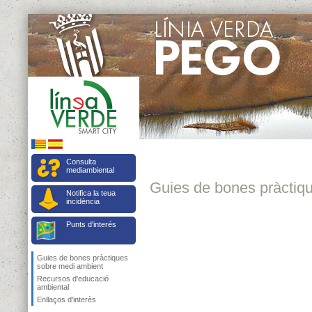
Consulta
mediambiental
Guies de bones pràctiq
Notifica la teua
incidència
Punts d'interés
Guies de bones pràctiques
sobre medi ambient
Recursos d'educació
ambiental
Enllaços d'interès