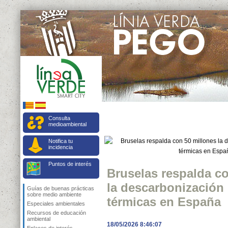
Consulta
medioambiental
Notifica tu
incidencia
Puntos de interés
Bruselas respalda c
la descarbonización
Guías de buenas prácticas
sobre medio ambiente
térmicas en España
Especiales ambientales
Recursos de educación
ambiental
18/05/2026 8:46:07