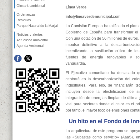
Enlaces de interés
Glosario ambiental
Línea Verde
Ordenanzas
info@lineaverdemunicipal.com
Residuos
Parque Natural de la Marjal
La Comisión Europea ha ratificado el plan 
Gobierno de España para transformar el te
Noticias y alertas
Con una dotación de 50 millones de euros,
Actualidad ambiental
impulso definitivo a la descarbonizaci
Agenda Ambiental
incentivando la sustitución crítica de lo
fuentes de energía renovables y sol
vanguardia.
El Ejecutivo comunitario ha destacado q
centrará en la descarbonización del calo
industriales. Para ello, se financiarán 
incluyen desde la electrificación de s
integración de energías limpias de última
vital para sectores donde el calor es el pr
por tanto, el mayor foco de emisiones cont
Un hito en el Fondo de In
La arquitectura de este programa se apoy
las «Subastas como servicio» (AaaS), 