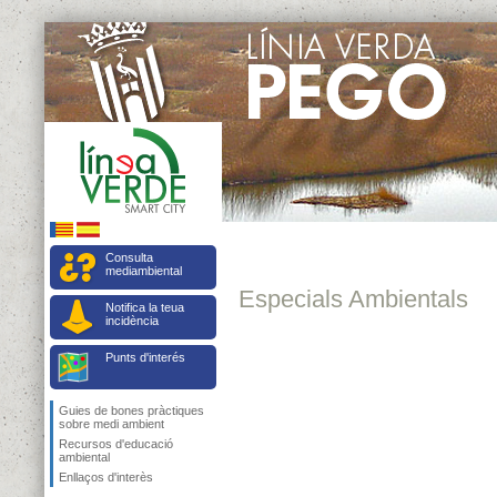
Consulta
mediambiental
Especials Ambientals
Notifica la teua
incidència
Punts d'interés
Guies de bones pràctiques
sobre medi ambient
Recursos d'educació
ambiental
Enllaços d'interès