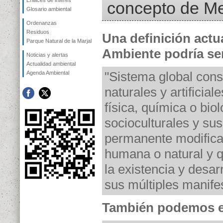
Enlaces de interés
concepto de M
Glosario ambiental
Ordenanzas
Residuos
Una definición actu
Parque Natural de la Marjal
Ambiente podría ser
Noticias y alertas
Actualidad ambiental
"Sistema global cons
Agenda Ambiental
naturales y artificial
física, química o biol
socioculturales y sus
permanente modificac
humana o natural y q
la existencia y desarr
sus múltiples manife
También podemos e