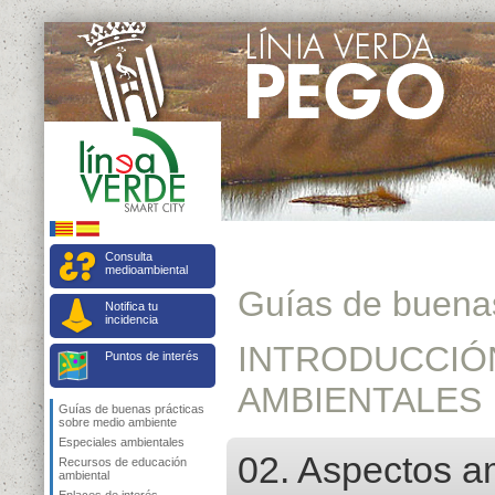
Consulta
medioambiental
Guías de buenas
Notifica tu
incidencia
INTRODUCCIÓ
Puntos de interés
AMBIENTALES
Guías de buenas prácticas
sobre medio ambiente
Especiales ambientales
02. Aspectos am
Recursos de educación
ambiental